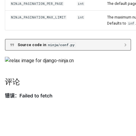
Django ninja jwt 试用
Ninja Extra 贡献指南
响应渲染
The default page
NINJA_PAGINATION_PER_PAGE
int
反转资源的 URLS 链接
Ninja JWT 黑名单应用
过滤
Ninja Extra 分页
如何使用 `django-ninja-jwt` 与
The maximum num
NINJA_PAGINATION_MAX_LIMIT
int
`tusd` 的 HTTP Hooks 对接，
Defaults to
异步支持
Ninja JWT 提交贡献
Ninja Extra 过滤
inf
实现用户身份验证
API 版本控制
Ninja Extra 错误处理
Source code in
ninja/conf.py
自定义api一级路径后，如何
使用export_openapi_schema
Ninja Extra API 版本控制
导出schema文件
Ninja Extra 节流
django-ninja中导出 openapi
评论
schema为中文
Ninja Extra 测试