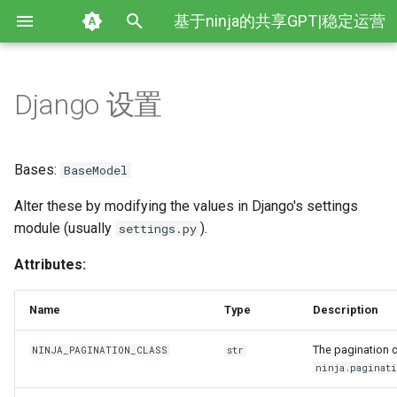
Django Ninja 官方文档
基于ninja的共享GPT|稳定运营
键
3年
入
Django 设置
入门
解析传参
Settings
简介
Ninja JWT 介绍
Ninja Extra 文档
Django Ninja CRUD 文档
996 薪资计算助手
开始试用 Django Ninja
联系站长
视频教程
HTTP 方法
定义新 Schema
Ninja Extra 介绍
Ninja Extra 快速教程
Ninja CRUD 介绍
以
开
解析输入
处理响应
基于类的操作（cbv）
Ninja JWT 入门指南
Ninja Extra APIController
Ninja CRUD 教程
使用 djoser 进行 Django ninja
本站建设
CRUD（增删改查）例子
路径参数
调整响应
Ninja Extra API 控制器路
Ninja Extra 鉴权
Ninja CRUD 如何安装
Bases:
BaseModel
令牌身份验证
饰器
始
Alter these by modifying the values in Django's settings
处理响应
通过路由来区分你的 API
提案
Ninja JWT 路由鉴权
Ninja Extra 用法
Django Ninja JWT 文档
查询参数
从 Django models 中生成
Ninja Extra 路径传参
Ninja CRUD 快速示例
搜
Django-Ninja：用于 REST API
module (usually
).
Schema
Ninja Extra API 控制器权限
settings.py
的 Python 框架
其它教程
鉴权
Ninja JWT 配置
Ninja Extra RouteContext 路由
Django Ninja Extra 文档
请求体
Ninja Extra 查询传参
索
Attributes:
上下文
动态生成 Schema
Ninja Extra 模型控制器
如何处理外键字段
测试
Ninja JWT 自定义令牌声明
Django Ninja CRUD 文档
表单数据 Form data
Ninja Extra 请求体
Name
Type
Description
Ninja Extra 设置
覆盖 Pydantic 配置
Django Rest Framework 与
API 文档
Ninja JWT 手动创建令牌
文件上传
Ninja Extra 请求表单
The pagination c
NINJA_PAGINATION_CLASS
str
Django-Ninja：高级别比较
Ninja Extra 依赖注入
分页
ninja.paginati
处理错误
Ninja JWT 令牌类型
请求解析器
Ninja Extra Schema