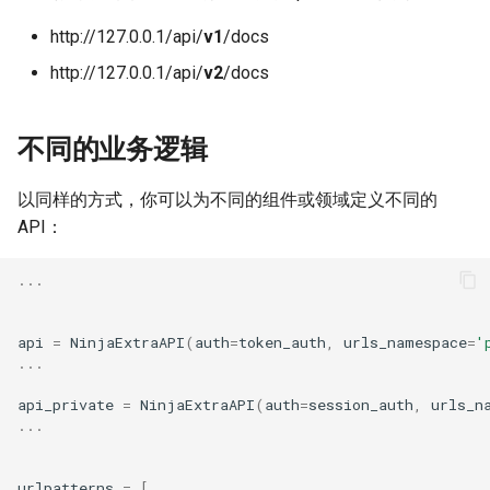
http://127.0.0.1/api/
v1
/docs
http://127.0.0.1/api/
v2
/docs
不同的业务逻辑
以同样的方式，你可以为不同的组件或领域定义不同的
API：
...
api
=
NinjaExtraAPI
(
auth
=
token_auth
,
urls_namespace
=
'
...
api_private
=
NinjaExtraAPI
(
auth
=
session_auth
,
urls_n
...
urlpatterns
=
[