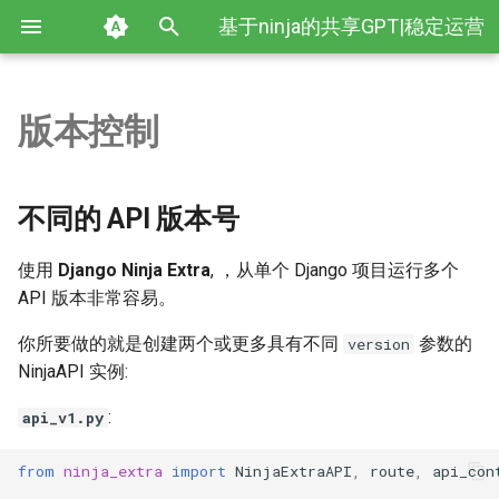
Django Ninja 官方文档
基于ninja的共享GPT|稳定运营
键
3年
入
版本控制
入门
解析传参
参考
Ninja JWT 介绍
Ninja Extra 介绍
Ninja Extra 排序
不同的 API 版本号
Django Ninja CRUD 文档
996 薪资计算助手
开始试用 Django Ninja
联系站长
视频教程
HTTP 方法
定义新 Schema
NinjaAPI class
简介
Ninja CRUD 介绍
以
开
解析输入
处理响应
规划中的功能
Ninja JWT 入门指南
Ninja Extra API 控制器路由装
Ninja Extra 检索
不同的业务逻辑
Ninja CRUD 教程
使用 djoser 进行 Django ninja
本站建设
CRUD（增删改查）例子
路径参数
调整响应
CSRF 跨站请求伪造
基于类的操作（cbv）
Ninja CRUD 如何安装
不同的 API 版本号
饰器
令牌身份验证
始
处理响应
通过路由来区分你的 API
V1 的新版变化
Ninja JWT 路由鉴权
Django Ninja JWT 文档
查询参数
从 Django models 中生成
操作参数
提案
Ninja CRUD 快速示例
使用
Django Ninja Extra
, ，从单个 Django 项目运行多个
搜
Ninja Extra API 控制器权限
Django-Ninja：用于 REST API
Schema
API 版本非常容易。
的 Python 框架
其它教程
鉴权
Ninja JWT 配置
Django Ninja Extra 文档
请求体
自定义管理命令
索
Ninja Extra 模型控制器
动态生成 Schema
你所要做的就是创建两个或更多具有不同
参数的
version
如何处理外键字段
测试
Ninja JWT 自定义令牌声明
Django Ninja CRUD 文档
表单数据 Form data
Django 设置
NinjaAPI 实例:
覆盖 Pydantic 配置
:
api_v1.py
Django Rest Framework 与
API 文档
Ninja JWT 手动创建令牌
文件上传
发布日志
Django-Ninja：高级别比较
分页
from
ninja_extra
import
NinjaExtraAPI
,
route
,
api_con
处理错误
Ninja JWT 令牌类型
请求解析器