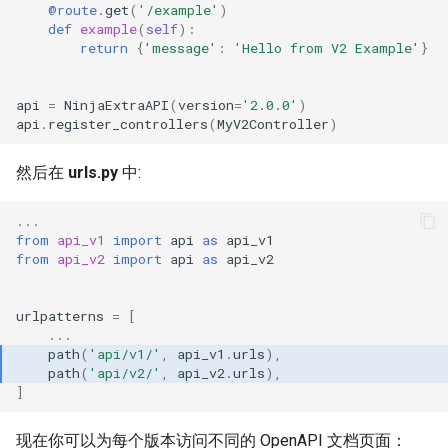
@route
.
get
(
'/example'
)
def
example
(
self
):
return
{
'message'
:
'Hello from V2 Example'
}
api
=
NinjaExtraAPI
(
version
=
'2.0.0'
)
api
.
register_controllers
(
MyV2Controller
)
然后在
urls.py
中:
...
from
api_v1
import
api
as
api_v1
from
api_v2
import
api
as
api_v2
urlpatterns
=
[
...
path
(
'api/v1/'
,
api_v1
.
urls
),
path
(
'api/v2/'
,
api_v2
.
urls
),
]
现在你可以为每个版本访问不同的 OpenAPI 文档页面：