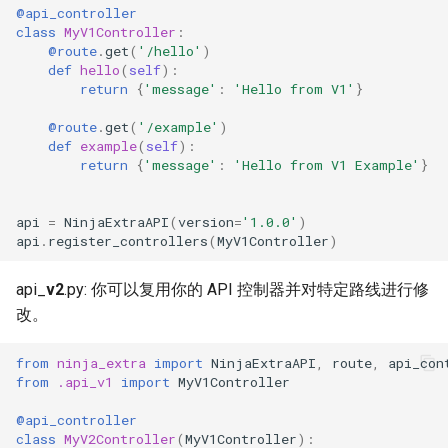
Django ninja jwt 试用
响应渲染
@api_controller
反转资源的 URLS 链接
Ninja JWT 黑名单应用
过滤
class
MyV1Controller
:
@route
.
get
(
'/hello'
)
如何使用 `django-ninja-jwt` 与
def
hello
(
self
):
`tusd` 的 HTTP Hooks 对接，
异步支持
Ninja JWT 提交贡献
return
{
'message'
:
'Hello from V1'
}
实现用户身份验证
@route
.
get
(
'/example'
)
API 版本控制
def
example
(
self
):
自定义api一级路径后，如何
return
{
'message'
:
'Hello from V1 Example'
}
使用export_openapi_schema
导出schema文件
api
=
NinjaExtraAPI
(
version
=
'1.0.0'
)
api
.
register_controllers
(
MyV1Controller
)
django-ninja中导出 openapi
schema为中文
api_
v2
.py: 你可以复用你的 API 控制器并对特定路线进行修
改。
from
ninja_extra
import
NinjaExtraAPI
,
route
,
api_con
from
.api_v1
import
MyV1Controller
@api_controller
class
MyV2Controller
(
MyV1Controller
):